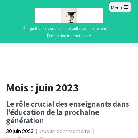
Skip
Menu
to
Open
content
main
menu
Élargir les horizons, unir les cultures : l'excellence de
l'éducation internationale
Mois :
juin 2023
Le rôle crucial des enseignants dans
l’éducation de la prochaine
génération
30 juin 2023
|
Aucun commentaire
|