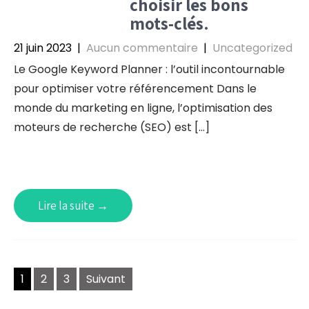
choisir les bons
mots-clés.
21 juin 2023
|
Aucun commentaire
|
Uncategorized
Le Google Keyword Planner : l’outil incontournable
pour optimiser votre référencement Dans le
monde du marketing en ligne, l’optimisation des
moteurs de recherche (SEO) est […]
Lire la suite →
Navigation
1
2
3
Suivant
des