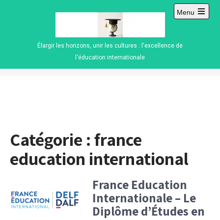
Skip
Menu
to
Open
content
main
menu
Élargir les horizons, unir les cultures : l'excellence de
l'éducation internationale
Catégorie :
france
education international
France Education
Internationale – Le
Diplôme d’Études en