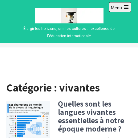
Skip
Menu
to
Open
content
main
menu
Élargir les horizons, unir les cultures : l'excellence de
l'éducation internationale
Catégorie :
vivantes
Quelles sont les
langues vivantes
essentielles à notre
époque moderne ?