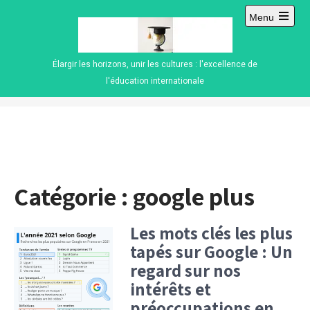
Skip
Menu
to
Open
content
main
menu
Élargir les horizons, unir les cultures : l'excellence de
l'éducation internationale
Catégorie :
google plus
Les mots clés les plus
tapés sur Google : Un
regard sur nos
intérêts et
préoccupations en