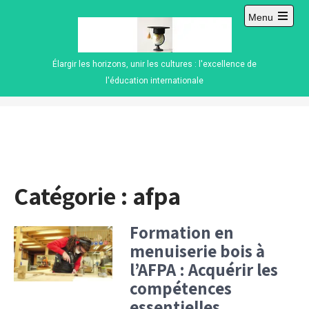
Skip
Menu
to
Open
content
main
menu
Élargir les horizons, unir les cultures : l'excellence de
l'éducation internationale
Catégorie :
afpa
Formation en
menuiserie bois à
l’AFPA : Acquérir les
compétences
essentielles