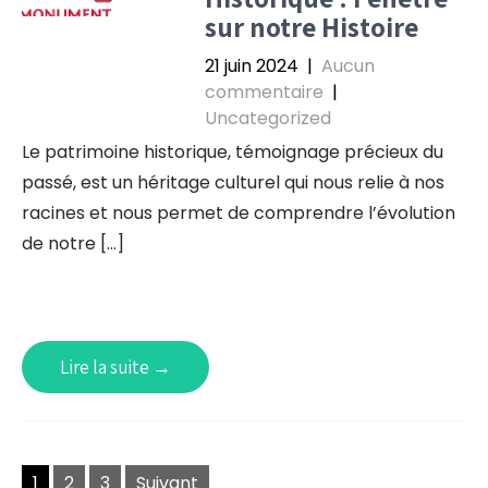
sur notre Histoire
21 juin 2024
|
Aucun
commentaire
|
Uncategorized
Le patrimoine historique, témoignage précieux du
passé, est un héritage culturel qui nous relie à nos
racines et nous permet de comprendre l’évolution
de notre […]
Lire la suite →
Navigation
1
2
3
Suivant