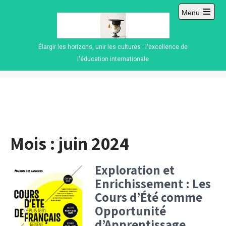
Skip
Menu
to
Open
content
main
menu
Élargir les horizons, unir les cultures : l'excellence de
l'éducation internationale
Mois :
juin 2024
Exploration et
Enrichissement : Les
Cours d’Été comme
Opportunité
d’Apprentissage