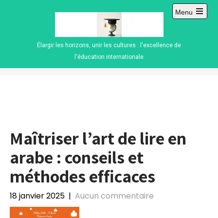
Skip
Menu
to
Open
content
main
menu
Élargir les horizons, unir les cultures : l'excellence de
l'éducation internationale
Maîtriser l’art de lire en
arabe : conseils et
méthodes efficaces
18 janvier 2025
|
Aucun commentaire