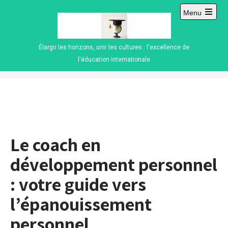
Skip
Menu
to
Open
content
main
menu
Élargir les horizons, unir les cultures : l'excellence de
l'éducation internationale
Le coach en
développement personnel
: votre guide vers
l’épanouissement
personnel