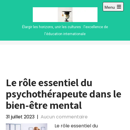
Skip
Menu
to
Open
content
main
menu
Élargir les horizons, unir les cultures : l'excellence de
l'éducation internationale
Le rôle essentiel du
psychothérapeute dans le
bien-être mental
31 juillet 2023
|
Aucun commentaire
Le rôle essentiel du