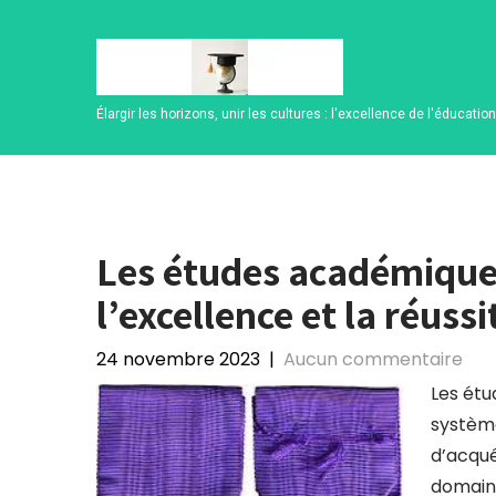
Skip
to
content
Élargir les horizons, unir les cultures : l'excellence de l'éducatio
Les études académiques
l’excellence et la réussi
24 novembre 2023
|
Aucun commentaire
Les étu
système
d’acqué
domain