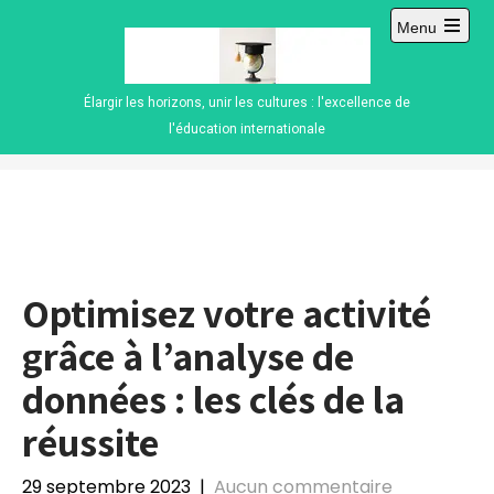
Skip
Menu
to
Open
content
main
menu
Élargir les horizons, unir les cultures : l'excellence de
l'éducation internationale
Optimisez votre activité
grâce à l’analyse de
données : les clés de la
réussite
29 septembre 2023
|
Aucun commentaire