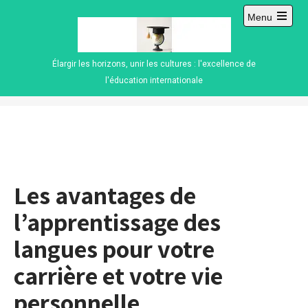
Skip
Menu
to
Open
content
main
menu
Élargir les horizons, unir les cultures : l'excellence de
l'éducation internationale
Les avantages de
l’apprentissage des
langues pour votre
carrière et votre vie
personnelle