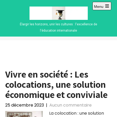
Skip
Menu
to
Open
content
main
menu
Élargir les horizons, unir les cultures : l'excellence de
l'éducation internationale
Vivre en société : Les
colocations, une solution
économique et conviviale
25 décembre 2023
|
Aucun commentaire
La colocation : une solution