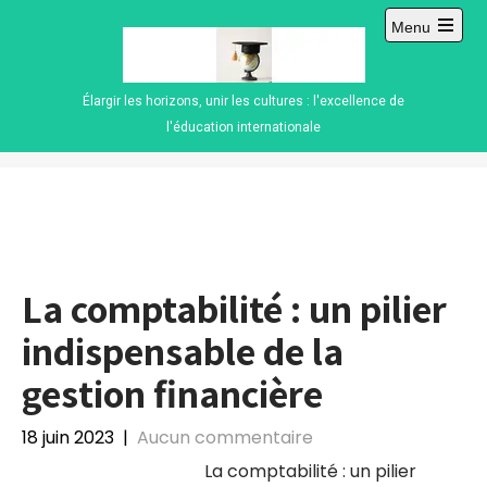
Skip
Menu
to
Open
content
main
menu
Élargir les horizons, unir les cultures : l'excellence de
l'éducation internationale
La comptabilité : un pilier
indispensable de la
gestion financière
18 juin 2023
|
Aucun commentaire
La comptabilité : un pilier