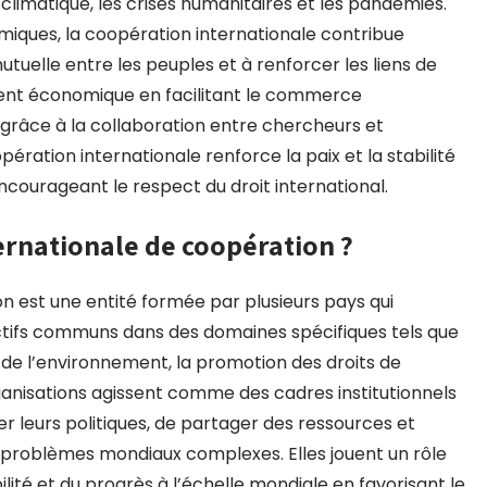
imatique, les crises humanitaires et les pandémies.
miques, la coopération internationale contribue
elle entre les peuples et à renforcer les liens de
ement économique en facilitant le commerce
 grâce à la collaboration entre chercheurs et
pération internationale renforce la paix et la stabilité
ncourageant le respect du droit international.
ernationale de coopération ?
n est une entité formée par plusieurs pays qui
ctifs communs dans des domaines spécifiques tels que
e l’environnement, la promotion des droits de
ganisations agissent comme des cadres institutionnels
leurs politiques, de partager des ressources et
 problèmes mondiaux complexes. Elles jouent un rôle
ilité et du progrès à l’échelle mondiale en favorisant le