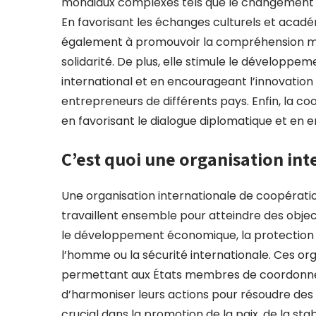
mondiaux complexes tels que le changement cl
En favorisant les échanges culturels et acadé
également à promouvoir la compréhension mutu
solidarité. De plus, elle stimule le développ
international et en encourageant l’innovation
entrepreneurs de différents pays. Enfin, la coo
en favorisant le dialogue diplomatique et en e
C’est quoi une organisation int
Une organisation internationale de coopératio
travaillent ensemble pour atteindre des obje
le développement économique, la protection d
l’homme ou la sécurité internationale. Ces or
permettant aux États membres de coordonner 
d’harmoniser leurs actions pour résoudre des
crucial dans la promotion de la paix, de la stab