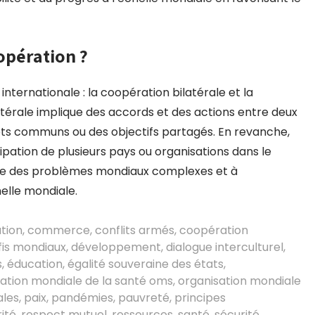
opération ?
internationale : la coopération bilatérale et la
atérale implique des accords et des actions entre deux
rêts communs ou des objectifs partagés. En revanche,
cipation de plusieurs pays ou organisations dans le
oudre des problèmes mondiaux complexes et à
elle mondiale.
tion
,
commerce
,
conflits armés
,
coopération
fis mondiaux
,
développement
,
dialogue interculturel
,
s
,
éducation
,
égalité souveraine des états
,
ation mondiale de la santé oms
,
organisation mondiale
ales
,
paix
,
pandémies
,
pauvreté
,
principes
ité
,
respect mutuel
,
ressources
,
santé
,
sécurité
,