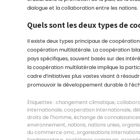
dialogue et la collaboration entre les nations.
Quels sont les deux types de co
Il existe deux types principaux de coopération 
coopération multilatérale. La coopération bil
pays spécifiques, souvent basés sur des inté
la coopération multilatérale implique la parti
cadre d’initiatives plus vastes visant à rés
promouvoir le développement durable à l’éch
Étiquettes :
changement climatique
,
collabora
internationale
,
cooperation internationale
,
dé
droits de l'homme
,
échange de connaissance
environnement
,
nations
,
nations unies
,
organis
du commerce omc
,
organisations internation
fondamentaux
,
problèmes communs
,
prospér