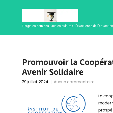
Skip
to
content
Élargir les horizons, unir les cultures : l'excellence de l'éducatio
Promouvoir la Coopérat
Avenir Solidaire
29 juillet 2024
|
Aucun commentaire
La coop
moderne
prospér