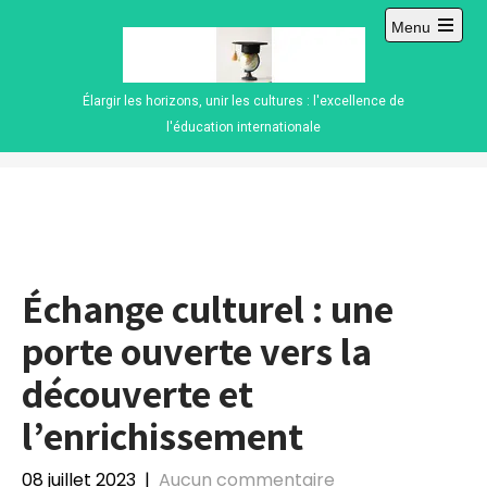
Skip
Menu
to
Open
content
main
menu
Élargir les horizons, unir les cultures : l'excellence de
l'éducation internationale
Échange culturel : une
porte ouverte vers la
découverte et
l’enrichissement
08 juillet 2023
|
Aucun commentaire