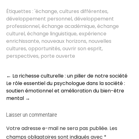
Étiquettes :
'échange
,
cultures différentes
,
développement personnel
,
développement
professionnel
,
échange académique
,
échange
culturel
,
échange linguistique
,
expérience
enrichissante
,
nouveaux horizons
,
nouvelles
cultures
,
opportunités
,
ouvrir son esprit
,
perspectives
,
porte ouverte
Post
←
La richesse culturelle : un pilier de notre société
navigation
Le rôle essentiel du psychologue dans la société :
soutien émotionnel et amélioration du bien-être
mental
→
Laisser un commentaire
Votre adresse e-mail ne sera pas publiée.
Les
champs obligatoires sont indiqués avec
*