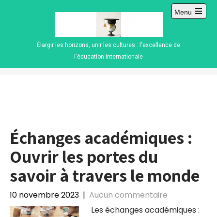
Skip
Menu
to
Open
content
main
menu
Élargir les horizons, unir les cultures : l'excellence de
l'éducation internationale
Échanges académiques :
Ouvrir les portes du
savoir à travers le monde
10 novembre 2023
|
Aucun commentaire
Les échanges académiques :