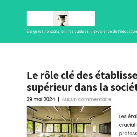
Skip
to
content
Élargir les horizons, unir les cultures : l'excellence de l'éducatio
Le rôle clé des établi
supérieur dans la soci
29 mai 2024
|
Aucun commentaire
Les éta
crucial
profess