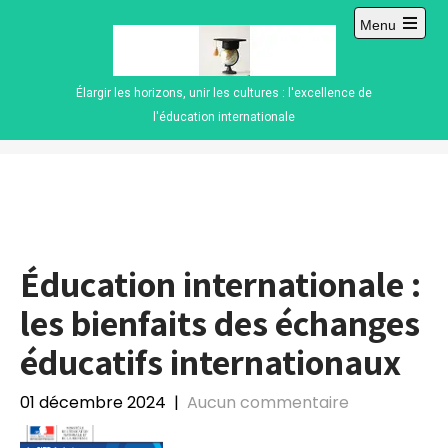
Skip
Menu
to
Open
content
main
menu
Élargir les horizons, unir les cultures : l'excellence de
l'éducation internationale
Éducation internationale :
les bienfaits des échanges
éducatifs internationaux
01 décembre 2024
|
Aucun commentaire