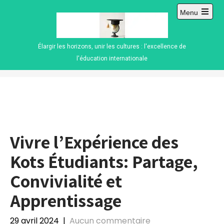
Skip
Menu
to
Open
content
main
menu
Élargir les horizons, unir les cultures : l'excellence de
l'éducation internationale
Vivre l’Expérience des
Kots Étudiants: Partage,
Convivialité et
Apprentissage
29 avril 2024
|
Aucun commentaire