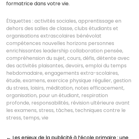
formatrice dans votre vie.
Étiquettes :
activités sociales
,
apprentissage en
dehors des salles de classe
,
clubs étudiants et
organisations extrascolaires bénévolat
compétences nouvelles horizons personnes
enrichissantes leadership collaboration pensée
,
compréhension du sujet
,
cours
,
défis
,
détente avec
des activités plaisantes
,
devoirs
,
emploi du temps
hebdomadaire
,
engagements extra-scolaires
,
étude
,
examens
,
exercice physique régulier
,
gestion
du stress
,
loisirs
,
méditation
,
notes efficacement
,
organisation
,
pour un étudiant
,
respiration
profonde
,
responsabilités
,
révision ultérieure avant
les examens
,
stress
,
tâches
,
techniques contre le
stress
,
temps
,
vie
Post
←
Les enjeux de la publicité à l’école primaire : une