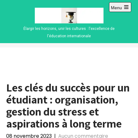
Skip
Menu
to
Open
content
main
menu
Élargir les horizons, unir les cultures : l'excellence de
l'éducation internationale
Les clés du succès pour un
étudiant : organisation,
gestion du stress et
aspirations à long terme
08 novembre 2023
|
Aucun commentaire