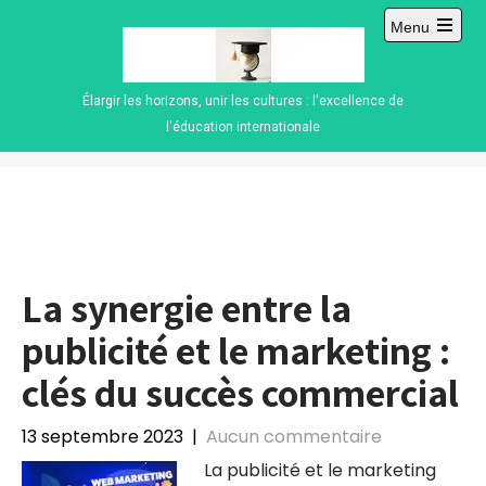
Skip
Menu
to
Open
content
main
menu
Élargir les horizons, unir les cultures : l'excellence de
l'éducation internationale
La synergie entre la
publicité et le marketing :
clés du succès commercial
13 septembre 2023
|
Aucun commentaire
La publicité et le marketing