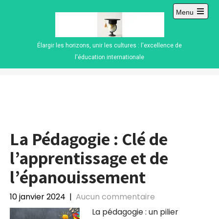
Skip
Menu
to
Open
content
main
menu
Élargir les horizons, unir les cultures : l'excellence de
l'éducation internationale
La Pédagogie : Clé de
l’apprentissage et de
l’épanouissement
10 janvier 2024
|
Aucun commentaire
La pédagogie : un pilier