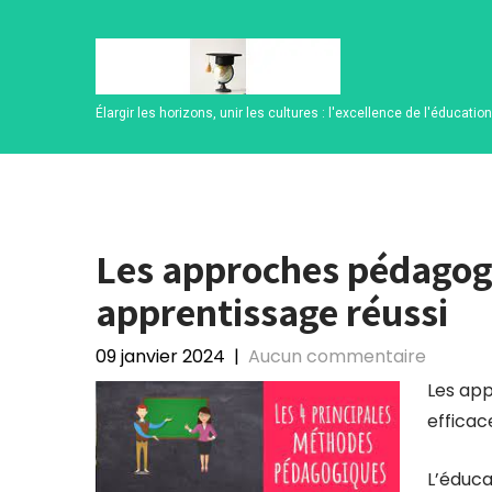
Skip
to
content
Élargir les horizons, unir les cultures : l'excellence de l'éducatio
Les approches pédagogi
apprentissage réussi
09 janvier 2024
|
Aucun commentaire
Les app
efficac
L’éduca