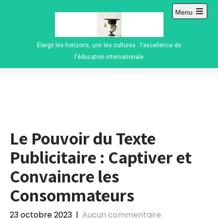
Skip
Menu
to
Open
content
main
menu
Élargir les horizons, unir les cultures : l'excellence de
l'éducation internationale
Le Pouvoir du Texte
Publicitaire : Captiver et
Convaincre les
Consommateurs
23 octobre 2023
|
Aucun commentaire