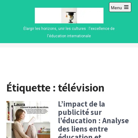
Skip
Menu
to
Open
content
main
menu
Élargir les horizons, unir les cultures : l'excellence de
l'éducation internationale
Étiquette :
télévision
L’impact de la
publicité sur
l’éducation : Analyse
des liens entre
éducation et