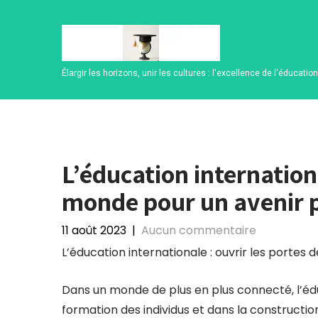
Skip
to
content
Élargir les horizons, unir les cultures : l'excellence de l'éducatio
L’éducation internation
monde pour un avenir 
11 août 2023
|
Aucun commentaire
L’éducation internationale : ouvrir les portes
Dans un monde de plus en plus connecté, l’éduc
formation des individus et dans la constructi