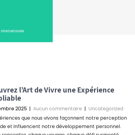
n internationale
vrez l’Art de Vivre une Expérience
liable
embre 2025
|
Aucun commentaire
|
Uncategorized
ériences que nous vivons façonnent notre perception
de et influencent notre développement personnel.
 rencontre, chaque voyage, chaque défi surmonté