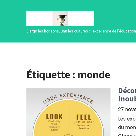
Skip
to
content
Élargir les horizons, unir les cultures : l'excellence de l'éducatio
Étiquette :
monde
Décou
Inoub
27 nov
Les exp
du mon
Chaque