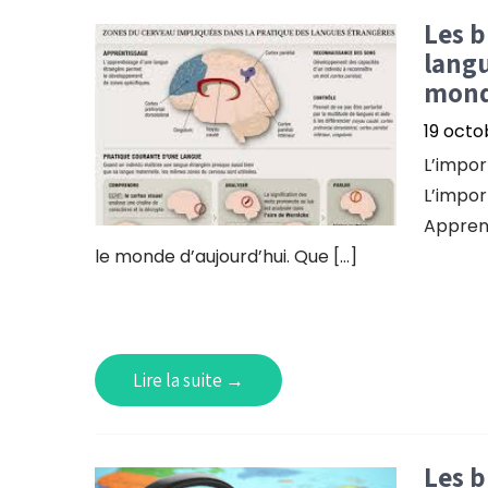
Les b
langu
mon
19 octo
L’impor
L’impor
Apprend
le monde d’aujourd’hui. Que […]
Lire la suite →
Les b