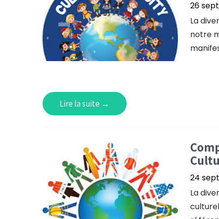
26 sep
La diver
notre m
manifes
Lire la suite →
Compr
Cultu
24 sep
La diver
culturel