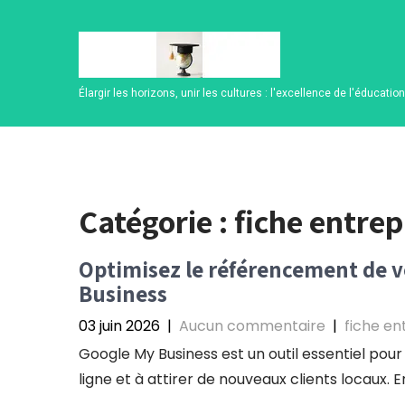
Skip
to
content
Élargir les horizons, unir les cultures : l'excellence de l'éducatio
Catégorie :
fiche entrep
Optimisez le référencement de v
Business
03 juin 2026
|
Aucun commentaire
|
fiche en
Google My Business est un outil essentiel pour
ligne et à attirer de nouveaux clients locaux. E