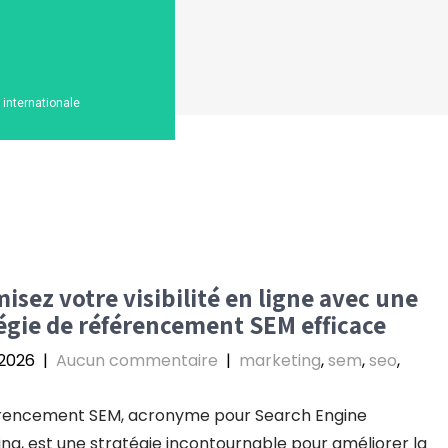
n internationale
isez votre visibilité en ligne avec une
égie de référencement SEM efficace
 2026
|
Aucun commentaire
|
marketing
,
sem
,
seo
,
érencement SEM, acronyme pour Search Engine
ng, est une stratégie incontournable pour améliorer la