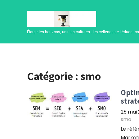
Skip
to
content
Élargir les horizons, unir les cultures : l'excellence de l'éducatio
Catégorie :
smo
Optim
strat
25 mai
smo
Le réf
Marketi