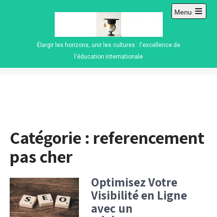
Skip
Menu
to
Open
content
main
menu
Élargir les horizons, unir les cultures : l'excellence de
l'éducation internationale
Catégorie :
referencement
pas cher
Optimisez Votre
Visibilité en Ligne
avec un