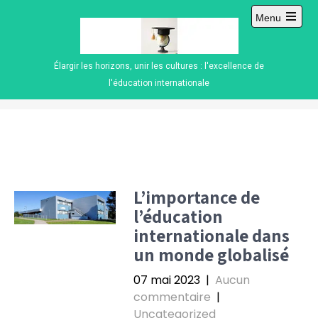
Skip
Menu
to
Open
content
main
menu
Élargir les horizons, unir les cultures : l'excellence de
l'éducation internationale
L’importance de
l’éducation
internationale dans
un monde globalisé
07 mai 2023
|
Aucun
commentaire
|
Uncategorized