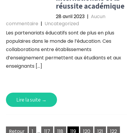
réussite académique
28 avril 2023
|
Aucun
commentaire
|
Uncategorized
Les partenariats éducatifs sont de plus en plus
populaires dans le monde de l’éducation. Ces
collaborations entre établissements
d’enseignement permettent aux étudiants et aux
enseignants […]
Lire la suite →
Pagination
Retour
1
…
117
118
119
120
121
122