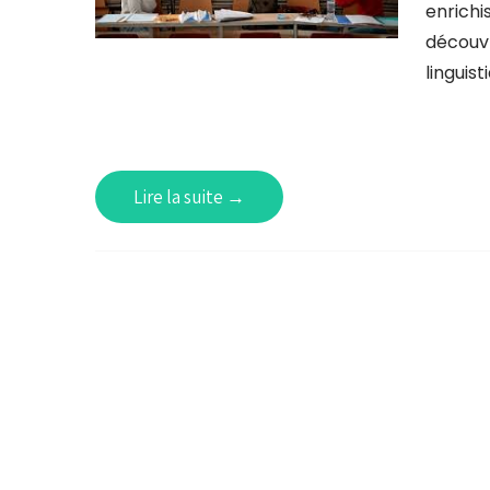
enrichi
découvr
linguist
Lire la suite →