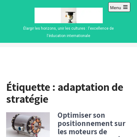
Skip
Menu
to
Open
content
main
menu
Élargir les horizons, unir les cultures : l'excellence de
l'éducation internationale
Étiquette :
adaptation de
stratégie
Optimiser son
positionnement sur
les moteurs de