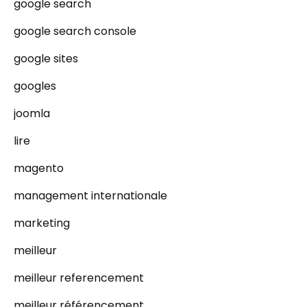
google search
google search console
google sites
googles
joomla
lire
magento
management internationale
marketing
meilleur
meilleur referencement
meilleur référencement