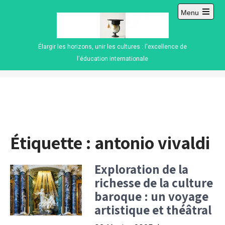
Skip
Menu
to
Open
content
main
menu
Élargir les horizons, unir les cultures : l'excellence de
l'éducation internationale
Étiquette :
antonio vivaldi
Exploration de la
richesse de la culture
baroque : un voyage
artistique et théâtral