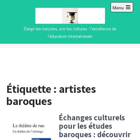
Skip
Menu
to
Open
content
main
menu
Élargir les horizons, unir les cultures : l'excellence de
l'éducation internationale
Étiquette :
artistes
baroques
Échanges culturels
pour les études
baroques : découvrir