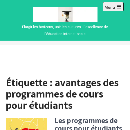
Skip
Menu
to
Open
content
main
menu
Élargir les horizons, unir les cultures : l'excellence de
l'éducation internationale
Étiquette :
avantages des
programmes de cours
pour étudiants
Les programmes de
cours pour étudiants