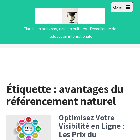
Skip
Menu
to
Open
content
main
menu
Élargir les horizons, unir les cultures : l'excellence de
l'éducation internationale
Étiquette :
avantages du
référencement naturel
Optimisez Votre
Visibilité en Ligne :
Les Prix du