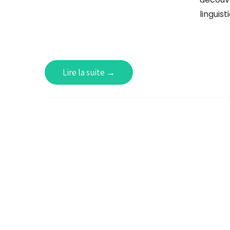
linguist
Lire la suite →