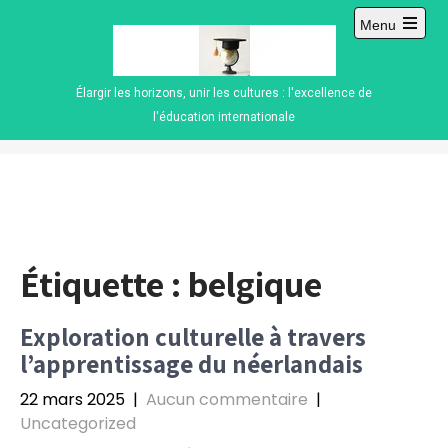
Skip
Menu
to
Open
content
main
menu
Élargir les horizons, unir les cultures : l'excellence de
l'éducation internationale
Étiquette :
belgique
Exploration culturelle à travers
l’apprentissage du néerlandais
22 mars 2025
|
Aucun commentaire
|
Uncategorized