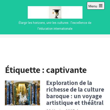
Skip
Menu
to
Open
content
main
menu
Élargir les horizons, unir les cultures : l'excellence de
l'éducation internationale
Étiquette :
captivante
Exploration de la
richesse de la culture
baroque : un voyage
artistique et théâtral