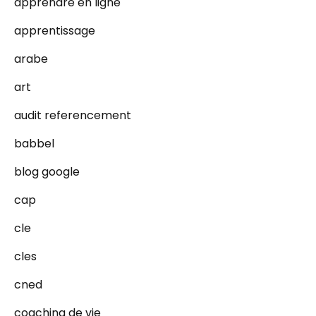
apprendre en ligne
apprentissage
arabe
art
audit referencement
babbel
blog google
cap
cle
cles
cned
coaching de vie