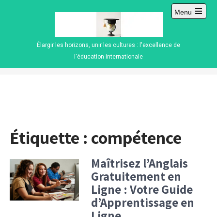
Skip
Menu
to
Open
content
main
menu
Élargir les horizons, unir les cultures : l'excellence de
l'éducation internationale
Étiquette :
compétence
Maîtrisez l’Anglais
Gratuitement en
Ligne : Votre Guide
d’Apprentissage en
Ligne