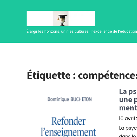
Skip
to
content
Élargir les horizons, unir les cultures : l'excellence de l'éducatio
Étiquette :
compétences
La ps
une p
menta
10 avril
La psyc
dans le