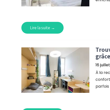
Lire la suite →
Trouv
grâce
16 juill
À la re
confort
parfois