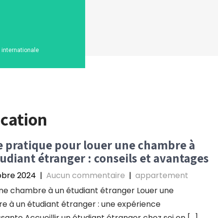
n internationale
ocation
 pratique pour louer une chambre à
udiant étranger : conseils et avantages
obre 2024
|
Aucun commentaire
|
appartement
ne chambre à un étudiant étranger Louer une
 à un étudiant étranger : une expérience
ssante Accueillir un étudiant étranger chez soi en […]