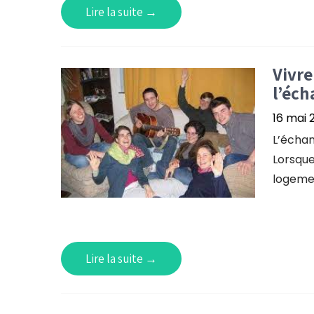
Lire la suite →
Vivre
l’éch
16 mai 
L’échan
Lorsque
logemen
Lire la suite →