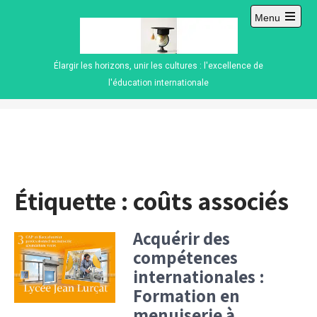
Skip
Menu
to
Open
content
main
menu
Élargir les horizons, unir les cultures : l'excellence de
l'éducation internationale
Étiquette :
coûts associés
Acquérir des
compétences
internationales :
Formation en
menuiserie à