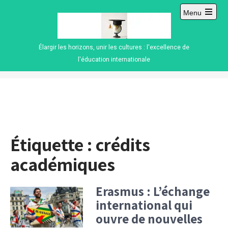
Skip
Menu
to
Open
content
main
menu
Élargir les horizons, unir les cultures : l'excellence de
l'éducation internationale
Étiquette :
crédits
académiques
Erasmus : L’échange
international qui
ouvre de nouvelles