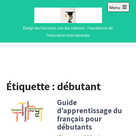
Skip
Menu
to
Open
content
main
menu
Élargir les horizons, unir les cultures : l'excellence de
l'éducation internationale
Étiquette :
débutant
Guide
d’apprentissage du
français pour
débutants