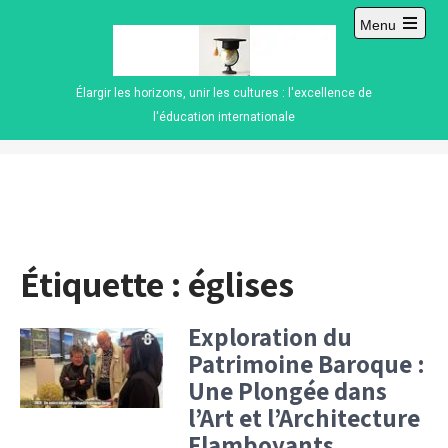
Skip
Menu
to
Open
content
main
menu
Élargir les horizons, unir les cultures : l'excellence de
l'éducation internationale
Étiquette :
églises
Exploration du
Patrimoine Baroque :
Une Plongée dans
l’Art et l’Architecture
Flamboyants