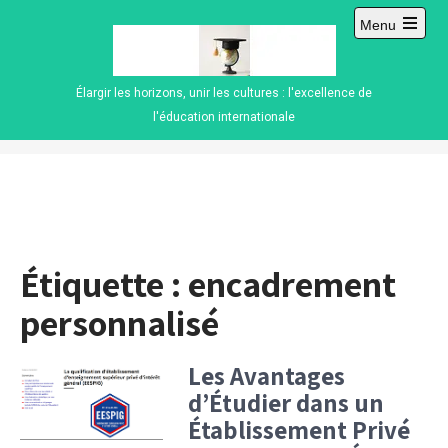
Skip
Menu
to
Open
content
main
menu
Élargir les horizons, unir les cultures : l'excellence de
l'éducation internationale
Étiquette :
encadrement
personnalisé
Les Avantages
d’Étudier dans un
Établissement Privé