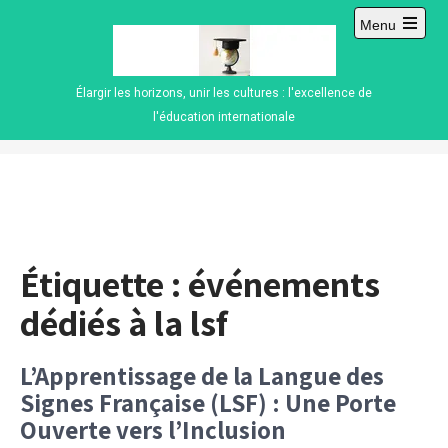
Skip
Menu
to
Open
content
main
menu
Élargir les horizons, unir les cultures : l'excellence de
l'éducation internationale
Étiquette :
événements
dédiés à la lsf
L’Apprentissage de la Langue des
Signes Française (LSF) : Une Porte
Ouverte vers l’Inclusion